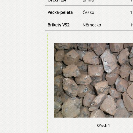
Pecka-peleta
Česko
1
Brikety V52
Německo
1
Ořech 1