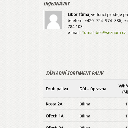
OBJEDNÁVKY
Libor Tůma
, vedoucí prodeje pa
telefon: +420 724 974 886, +
784 103
e-mail:
TumaLibor@seznam.cz
ZÁKLADNÍ SORTIMENT PALIV
Výhř
Druh paliva
Důl – úpravna
(M
Kosta 2A
Bílina
1
Ořech 1A
Bílina
1
Ořech 2A
Bílina
1