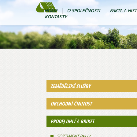
HOME
O SPOLEČNOSTI
FAKTA A HIS
KONTAKTY
ZEMĚDĚLSKÉ SLUŽBY
OBCHODNÍ ČINNOST
PRODEJ UHLÍ A BRIKET
SORTIMENT PALIV